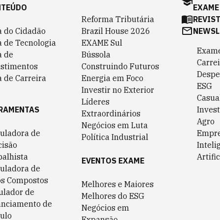
NTEÚDO
EXAME
Reforma Tributária
REVIS
a do Cidadão
Brazil House 2026
NEWSL
a de Tecnologia
EXAME Sul
Exame
a de
Bússola
Carrei
estimentos
Construindo Futuros
Despe
 de Carreira
Energia em Foco
ESG
Investir no Exterior
Casua
Líderes
RAMENTAS
Invest
Extraordinários
Agro
Negócios em Luta
culadora de
Empr
Política Industrial
cisão
Inteli
balhista
Artific
EVENTOS EXAME
culadora de
os Compostos
Melhores e Maiores
ulador de
Melhores do ESG
anciamento de
Negócios em
ulo
Expansão