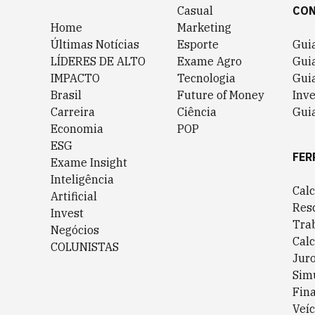
Casual
CO
Home
Marketing
Últimas Notícias
Esporte
Gui
LÍDERES DE ALTO
Exame Agro
Gui
IMPACTO
Tecnologia
Gui
Brasil
Future of Money
Inv
Carreira
Ciência
Guia
Economia
POP
ESG
FER
Exame Insight
Inteligência
Cal
Artificial
Res
Invest
Tra
Negócios
Cal
COLUNISTAS
Jur
Sim
Fin
Veíc