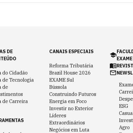
AS DE
CANAIS ESPECIAIS
FACUL
NTEÚDO
EXAME
Reforma Tributária
REVIS
a do Cidadão
Brazil House 2026
NEWSL
a de Tecnologia
EXAME Sul
Exame
a de
Bússola
Carrei
estimentos
Construindo Futuros
Despe
 de Carreira
Energia em Foco
ESG
Investir no Exterior
Casua
Líderes
RAMENTAS
Invest
Extraordinários
Agro
Negócios em Luta