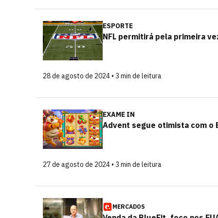
ESPORTE
NFL permitirá pela primeira ve
28 de agosto de 2024 • 3 min de leitura
EXAME IN
Advent segue otimista com o Br
27 de agosto de 2024 • 3 min de leitura
MERCADOS
Venda da BlueFit, foco nos EU