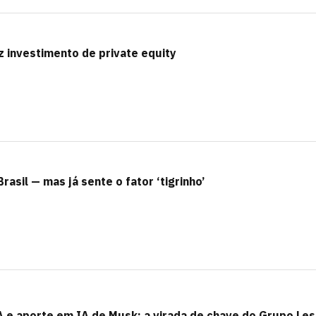
z investimento de private equity
asil — mas já sente o fator ‘tigrinho’
A e aporte em IA de Musk: a virada de chave do Grupo Les