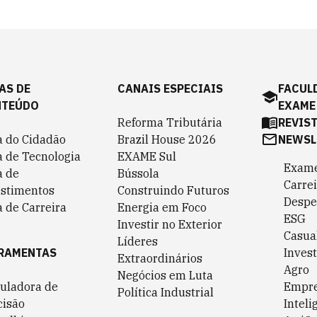
AS DE
CANAIS ESPECIAIS
FACUL
NTEÚDO
EXAME
Reforma Tributária
REVIS
a do Cidadão
Brazil House 2026
NEWSL
a de Tecnologia
EXAME Sul
Exame
a de
Bússola
Carrei
estimentos
Construindo Futuros
Despe
 de Carreira
Energia em Foco
ESG
Investir no Exterior
Casua
Líderes
RAMENTAS
Invest
Extraordinários
Agro
Negócios em Luta
culadora de
Empr
Política Industrial
cisão
Inteli