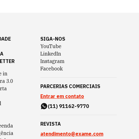
DADE
SIGA-NOS
YouTube
TA
LinkedIn
ETTER
Instagram
Facebook
 in
ra 3.0
PARCERIAS COMERCIAIS
rta
Entrar em contato
l
(11) 91162-9770
REVISTA
eenda
gência
atendimento@exame.com