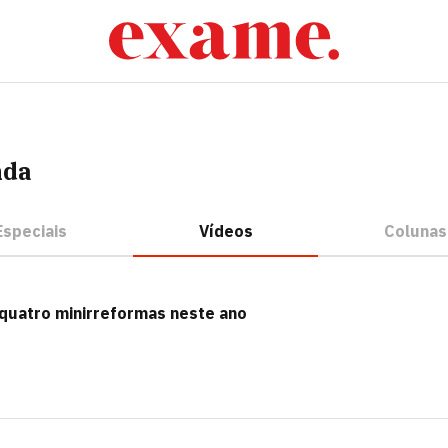
nda
speciais
Vídeos
Colunas
quatro minirreformas neste ano