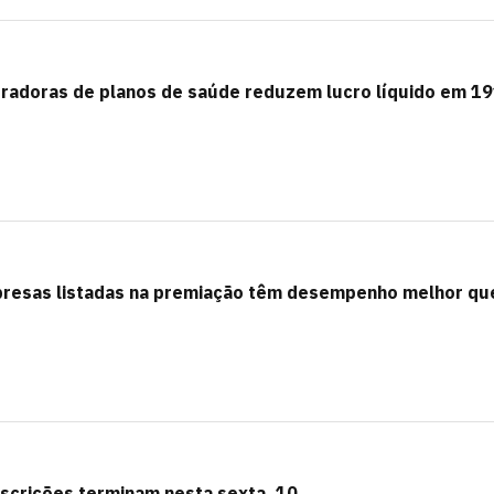
radoras de planos de saúde reduzem lucro líquido em 1
presas listadas na premiação têm desempenho melhor qu
crições terminam nesta sexta, 10