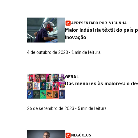
APRESENTADO POR
VICUNHA
Maior indústria têxtil do paí
inovação
4 de outubro de 2023 • 1 min de leitura
GERAL
Das menores às maiores: o des
26 de setembro de 2023 • 5 min de leitura
NEGÓCIOS