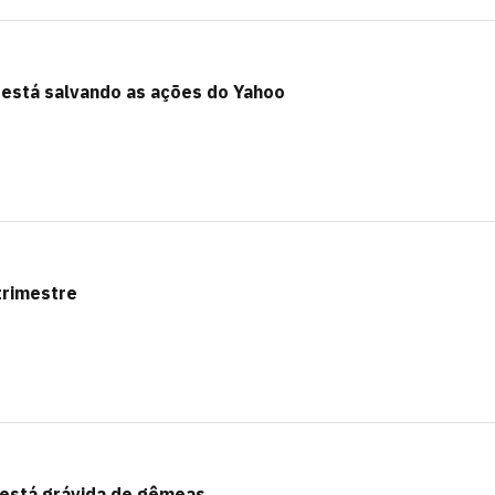
 está salvando as ações do Yahoo
trimestre
 está grávida de gêmeas