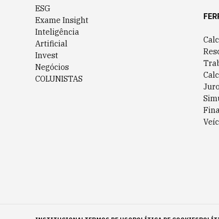
ESG
FER
Exame Insight
Inteligência
Cal
Artificial
Res
Invest
Tra
Negócios
Cal
COLUNISTAS
Jur
Sim
Fin
Veíc