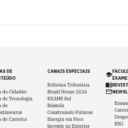
AS DE
CANAIS ESPECIAIS
FACUL
NTEÚDO
EXAME
Reforma Tributária
REVIS
a do Cidadão
Brazil House 2026
NEWSL
a de Tecnologia
EXAME Sul
Exame
a de
Bússola
Carrei
estimentos
Construindo Futuros
Despe
 de Carreira
Energia em Foco
ESG
Investir no Exterior