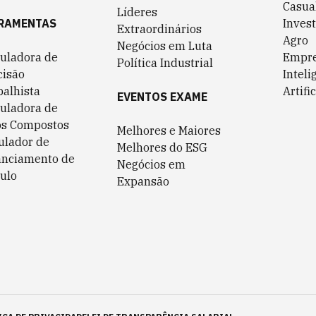
Casua
Líderes
RAMENTAS
Invest
Extraordinários
Agro
Negócios em Luta
culadora de
Empr
Política Industrial
cisão
Inteli
balhista
Artific
EVENTOS EXAME
culadora de
os Compostos
Melhores e Maiores
ulador de
Melhores do ESG
anciamento de
Negócios em
ulo
Expansão