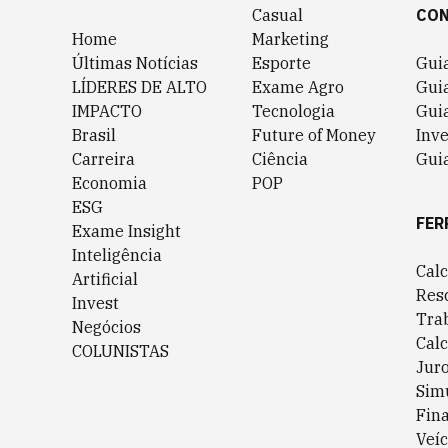
Casual
CO
Home
Marketing
Últimas Notícias
Esporte
Gui
LÍDERES DE ALTO
Exame Agro
Gui
IMPACTO
Tecnologia
Gui
Brasil
Future of Money
Inv
Carreira
Ciência
Guia
Economia
POP
ESG
FER
Exame Insight
Inteligência
Cal
Artificial
Res
Invest
Tra
Negócios
Cal
COLUNISTAS
Jur
Sim
Fin
Veíc