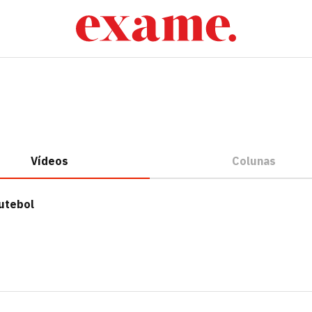
Vídeos
Colunas
utebol