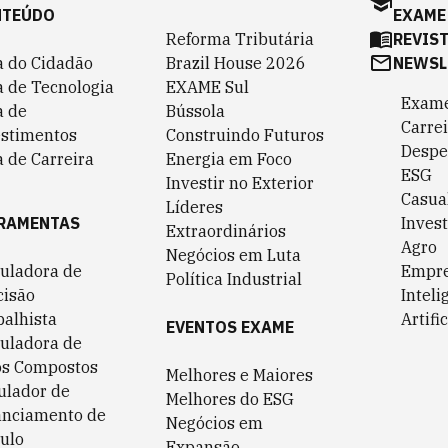
NTEÚDO
EXAME
Reforma Tributária
REVIS
a do Cidadão
Brazil House 2026
NEWSL
a de Tecnologia
EXAME Sul
Exame
a de
Bússola
Carrei
estimentos
Construindo Futuros
Despe
 de Carreira
Energia em Foco
ESG
Investir no Exterior
Casua
Líderes
RAMENTAS
Invest
Extraordinários
Agro
Negócios em Luta
culadora de
Empr
Política Industrial
cisão
Inteli
balhista
Artific
EVENTOS EXAME
culadora de
os Compostos
Melhores e Maiores
ulador de
Melhores do ESG
anciamento de
Negócios em
ulo
Expansão