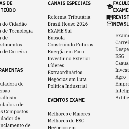
AS DE
CANAIS ESPECIAIS
FACUL
NTEÚDO
EXAME
Reforma Tributária
REVIS
a do Cidadão
Brazil House 2026
NEWSL
a de Tecnologia
EXAME Sul
Exame
a de
Bússola
Carrei
estimentos
Construindo Futuros
Despe
 de Carreira
Energia em Foco
ESG
Investir no Exterior
Casua
Líderes
RAMENTAS
Invest
Extraordinários
Agro
Negócios em Luta
culadora de
Empr
Política Industrial
cisão
Inteli
balhista
Artific
EVENTOS EXAME
culadora de
os Compostos
Melhores e Maiores
ulador de
Melhores do ESG
anciamento de
Negócios em