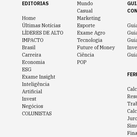
EDITORIAS
Mundo
GUI
Casual
CO
Home
Marketing
Últimas Notícias
Esporte
Gui
LÍDERES DE ALTO
Exame Agro
Gui
IMPACTO
Tecnologia
Gui
Brasil
Future of Money
Inv
Carreira
Ciência
Guia
Economia
POP
ESG
FER
Exame Insight
Inteligência
Cal
Artificial
Res
Invest
Tra
Negócios
Cal
COLUNISTAS
Jur
Sim
Fin