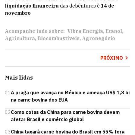
liquidação financeira
das debêntures é
14 de
novembro
.
Acompanhe tudo sobre:
Vibra Energia
Etanol
Agricultura
Biocombustíveis
Agronegócio
PRÓXIMO
Mais lidas
01
A praga que avança no México e ameaça US$ 1,8 bi
na carne bovina dos EUA
02
Como cotas da China para carne bovina devem
afetar Brasil e comércio global
03
China taxará carne bovina do Brasil em 55% fora