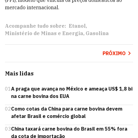
(PPI), modelo que vincula os preços domésticos ao
mercado internacional.
Acompanhe tudo sobre:
Etanol
Ministério de Minas e Energia
Gasolina
PRÓXIMO
Mais lidas
01
A praga que avança no México e ameaça US$ 1,8 bi
na carne bovina dos EUA
02
Como cotas da China para carne bovina devem
afetar Brasil e comércio global
03
China taxará carne bovina do Brasil em 55% fora
da cota de importação