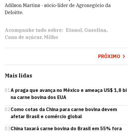
Adilson Martins - sócio-líder de Agronegócio da
Deloitte.
Acompanhe tudo sobre:
Etanol
Gasolina
Cana de açúcar
Milho
PRÓXIMO
Mais lidas
01
A praga que avança no México e ameaça US$ 1,8 bi
na carne bovina dos EUA
02
Como cotas da China para carne bovina devem
afetar Brasil e comércio global
03
China taxará carne bovina do Brasil em 55% fora