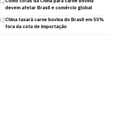
02
Como cotas da China para carne bovina
devem afetar Brasil e comércio global
03
China taxará carne bovina do Brasil em 55%
fora da cota de importação