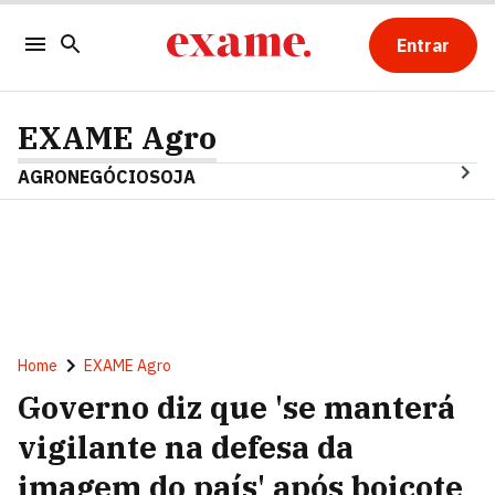
Entrar
EXAME Agro
AGRONEGÓCIO
SOJA
Home
EXAME Agro
Governo diz que 'se manterá
vigilante na defesa da
imagem do país' após boicote