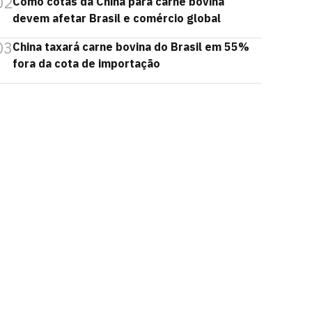
02
Como cotas da China para carne bovina
devem afetar Brasil e comércio global
03
China taxará carne bovina do Brasil em 55%
fora da cota de importação