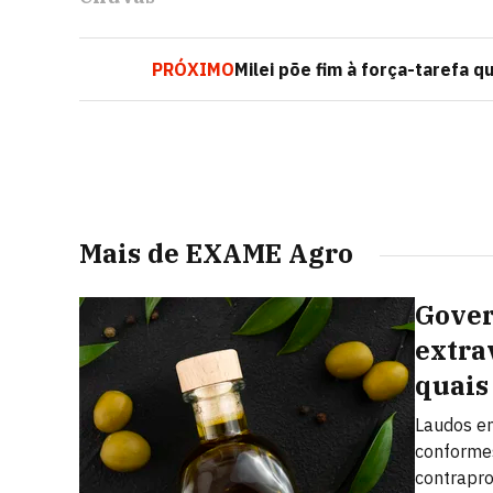
PRÓXIMO
Milei põe fim à força-tarefa 
Mais de EXAME Agro
Gover
extra
quais
Laudos e
conformes
contrapr