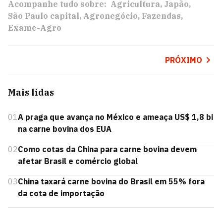
Acompanhe tudo sobre:
Agricultura
Japão
São Paulo capital
Agronegócio
Fazendas
Exame-Agro
PRÓXIMO
Mais lidas
01
A praga que avança no México e ameaça US$ 1,8 bi
na carne bovina dos EUA
02
Como cotas da China para carne bovina devem
afetar Brasil e comércio global
03
China taxará carne bovina do Brasil em 55% fora
da cota de importação