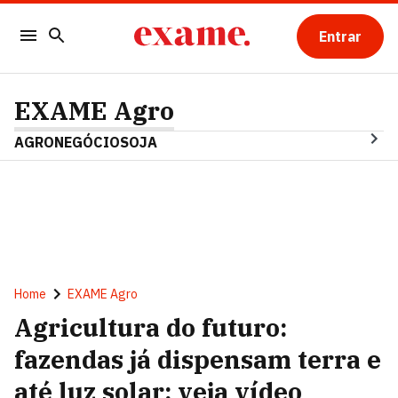
Entrar
EXAME Agro
AGRONEGÓCIO
SOJA
Home
EXAME Agro
Agricultura do futuro:
fazendas já dispensam terra e
até luz solar; veja vídeo